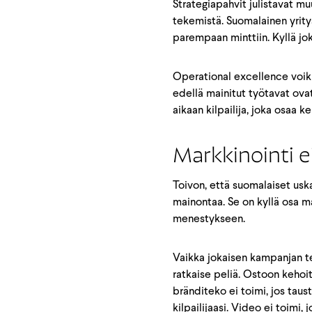
Strategiapahvit julistavat m
tekemistä. Suomalainen yritys
parempaan minttiin. Kyllä j
Operational excellence voik
edellä mainitut työtavat ova
aikaan kilpailija, joka osaa 
Markkinointi e
Toivon, että suomalaiset usk
mainontaa. Se on kyllä osa 
menestykseen.
Vaikka jokaisen kampanjan t
ratkaise peliä. Ostoon kehoi
bränditeko ei toimi, jos taust
kilpailijaasi. Video ei toimi, j