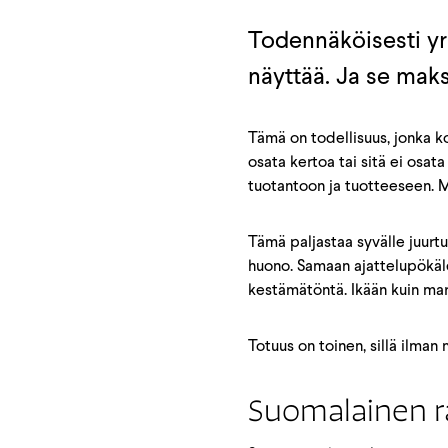
Todennäköisesti yr
näyttää. Ja se maks
Tämä on todellisuus, jonka ko
osata kertoa tai sitä ei osa
tuotantoon ja tuotteeseen. Ma
Tämä paljastaa syvälle juurtu
huono. Samaan ajattelupökäle
kestämätöntä. Ikään kuin markk
Totuus on toinen, sillä ilma
Suomalainen r