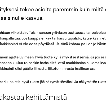
ityksesi tekee asioita paremmin kuin miltä 
aa sinulle kasvua.
htaan viikoittain. Toisin sanoen yrityksen tuotteessa tai palvelussa
ta kaupallistaa. Jos kauppa ei käy tai kasvu tapahdu, katse käänn
rkkinointi ei ole edes pöydässä. Ja siinä kohtaa peli on jo hävitt
neen ajatteluvirheen: hyvä tuote kyllä myy itse itsensä. Ja jos ei
eseen kuuluu toinenkin harha siitä, että markkinoinnin luoma kysy
inointi olisi päälle liimattu, liiketoiminnasta irrallinen osa.
n markkinointia hyvä tuote jää näkymättömäksi. Ja näkymätön tuot
akastaa kehittämistä