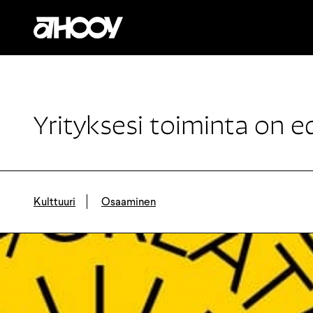
Siirry sisältöön
Yrityksesi toiminta on e
Kulttuuri
Osaaminen