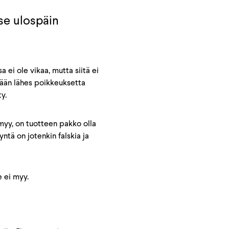
se ulospäin
 ei ole vikaa, mutta siitä ei
etään lähes poikkeuksetta
y.
 myy, on tuotteen pakko olla
ntä on jotenkin falskia ja
e ei myy.