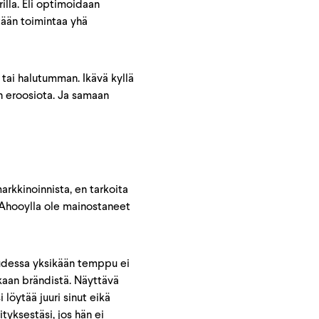
lla. Eli optimoidaan
ätään toimintaa yhä
ai halutumman. Ikävä kyllä
n eroosiota. Ja samaan
rkkinoinnista, en tarkoita
 Ahooylla ole mainostaneet
uudessa yksikään temppu ei
tkaan brändistä. Näyttävä
 löytää juuri sinut eikä
rityksestäsi, jos hän ei