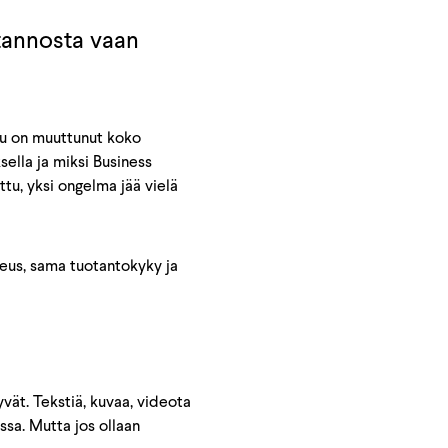
otannosta vaan
atu on muuttunut koko
sella ja miksi Business
ttu, yksi ongelma jää vielä
opeus, sama tuotantokyky ja
vät. Tekstiä, kuvaa, videota
ossa. Mutta jos ollaan