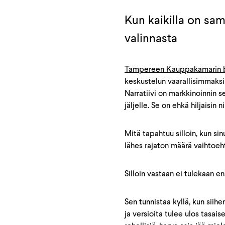
Kun kaikilla on sa
valinnasta
Tampereen Kauppakamarin b
keskustelun vaarallisimmaksi 
Narratiivi on markkinoinnin se
jäljelle. Se on ehkä hiljaisin ni
Mitä tapahtuu silloin, kun si
lähes rajaton määrä vaihtoeh
Silloin vastaan ei tulekaan e
Sen tunnistaa kyllä, kun siih
ja versioita tulee ulos tasais