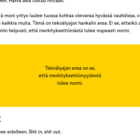
leen. Harva asia tuntuu miltään.
ttä moni yritys luulee tuossa kohtaa olevansa hyvässä vauhdissa, 
kaikkia muita. Tämä on tekoälyajan hankalin ansa. Ei se, etteikö a
 niin helposti, että merkityksettömästä tulee nopeasti normi.
Tekoälyajan ansa on se,
että merkityksettömyydestä
tulee normi.
t
e edelleen. Shit in, shit out.