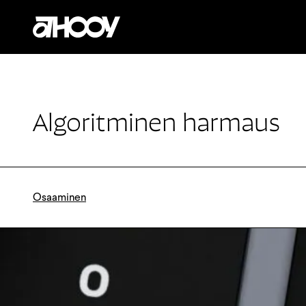
Siirry sisältöön
Algoritminen harmaus
Osaaminen