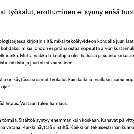
mat työkalut, erottuminen ei synny enää tu
logisarjassa
kirjoitin siitä, miksi tekoälyvideon kohdalla juuri la
kohdaksi, miksi johdon ei pitäisi ostaa nopeutta arvon kustannuk
lkäranka. Mutta vaikka teknologia olisi hallussa ja suunta kirkaste
istä kaikista ja juuri siksi vaarallinen.
nulla on käytössäsi samat työkalut kuin kaikilla muillakin, sama n
toja?
nää hitaus. Vastaan tulee harmaus.
en törmää. Sisältöä syntyy enemmän kuin koskaan. Kanavat päivitty
ena virtana. Kaikki näyttää siistiltä. Kaikki on teknisesti ihan kunn