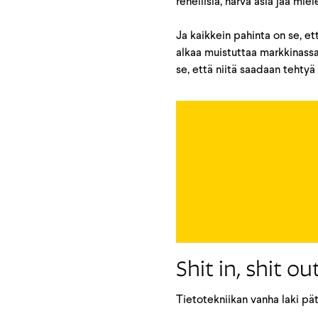
rehellisiä, harva asia jää mie
Ja kaikkein pahinta on se, e
alkaa muistuttaa markkinassa 
se, että niitä saadaan tehtyä
Shit in, shit ou
Tietotekniikan vanha laki päte