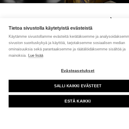
Kiinnostuitko? Jutellaan!
Tietoa sivustolla käytetyistä evästeistä
Käytämme sivustollamme evästeitä kerätäksemme ja analysoidaksem
sivuston suorituskykyä ja käyttöä, tarjotaksemme sosiaalisen median
ominaisuuksia sekä parantaaksemme ja räätälöidäksemme sisältöä ja
mainoksia.
Lue lisää
Evästeasetukset
Ahooy
Ahooy
Creative
Creative Kuopio
SALLI KAIKKI EVÄSTEET
Y-tunnus: 1800528-
info[at]ahooy.fi
0
Kauppakatu 12
ESTÄ KAIKKI
Evästeinfo
70100, Kuopio
Evästeasetukset
Tietosuojaseloste