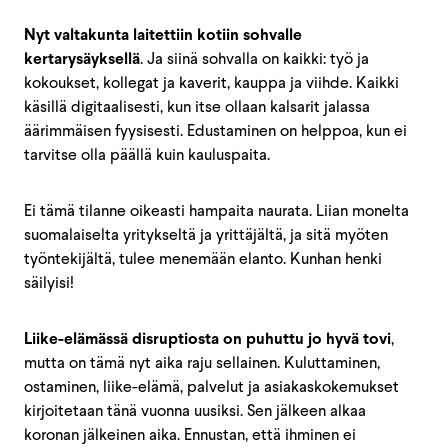
Nyt valtakunta laitettiin kotiin sohvalle
kertarysäyksellä
. Ja siinä sohvalla on kaikki: työ ja
kokoukset, kollegat ja kaverit, kauppa ja viihde. Kaikki
käsillä digitaalisesti, kun itse ollaan kalsarit jalassa
äärimmäisen fyysisesti. Edustaminen on helppoa, kun ei
tarvitse olla päällä kuin kauluspaita.
Ei tämä tilanne oikeasti hampaita naurata. Liian monelta
suomalaiselta yritykseltä ja yrittäjältä, ja sitä myöten
työntekijältä, tulee menemään elanto. Kunhan henki
säilyisi!
Liike-elämässä disruptiosta on puhuttu jo hyvä tovi
,
mutta on tämä nyt aika raju sellainen. Kuluttaminen,
ostaminen, liike-elämä, palvelut ja asiakaskokemukset
kirjoitetaan tänä vuonna uusiksi. Sen jälkeen alkaa
koronan jälkeinen aika. Ennustan, että ihminen ei