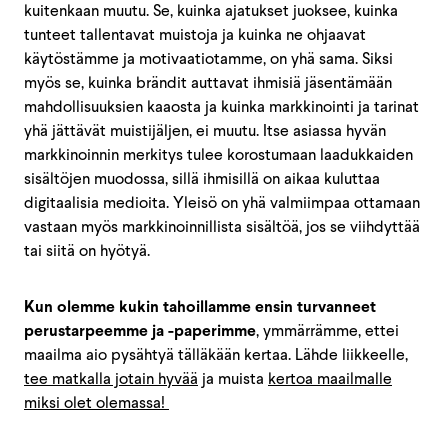
kuitenkaan muutu. Se, kuinka ajatukset juoksee, kuinka
tunteet tallentavat muistoja ja kuinka ne ohjaavat
käytöstämme ja motivaatiotamme, on yhä sama. Siksi
myös se, kuinka brändit auttavat ihmisiä jäsentämään
mahdollisuuksien kaaosta ja kuinka markkinointi ja tarinat
yhä jättävät muistijäljen, ei muutu. Itse asiassa hyvän
markkinoinnin merkitys tulee korostumaan laadukkaiden
sisältöjen muodossa, sillä ihmisillä on aikaa kuluttaa
digitaalisia medioita. Yleisö on yhä valmiimpaa ottamaan
vastaan myös markkinoinnillista sisältöä, jos se viihdyttää
tai siitä on hyötyä.
Kun olemme kukin tahoillamme ensin turvanneet
perustarpeemme ja -paperimme
, ymmärrämme, ettei
maailma aio pysähtyä tälläkään kertaa. Lähde liikkeelle,
tee matkalla jotain hyvää
ja muista
kertoa maailmalle
miksi olet olemassa!