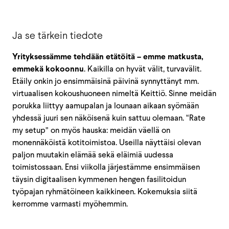
Ja se tärkein tiedote
Yrityksessämme tehdään etätöitä – emme matkusta,
emmekä kokoonnu
. Kaikilla on hyvät välit, turvavälit.
Etäily onkin jo ensimmäisinä päivinä synnyttänyt mm.
virtuaalisen kokoushuoneen nimeltä Keittiö. Sinne meidän
porukka liittyy aamupalan ja lounaan aikaan syömään
yhdessä juuri sen näköisenä kuin sattuu olemaan. “Rate
my setup” on myös hauska: meidän väellä on
monennäköistä kotitoimistoa. Useilla näyttäisi olevan
paljon muutakin elämää sekä eläimiä uudessa
toimistossaan. Ensi viikolla järjestämme ensimmäisen
täysin digitaalisen kymmenen hengen fasilitoidun
työpajan ryhmätöineen kaikkineen. Kokemuksia siitä
kerromme varmasti myöhemmin.