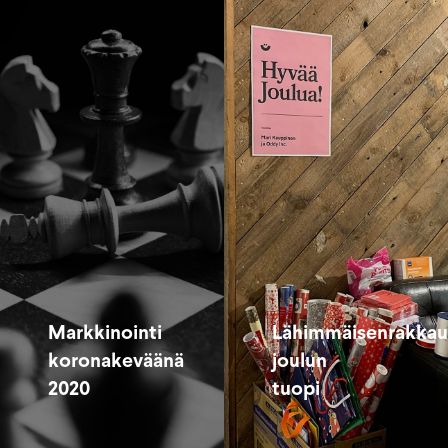
Markkinointi
Lähimmäisenrakkau
koronakeväänä
joulun
2020
tuopi