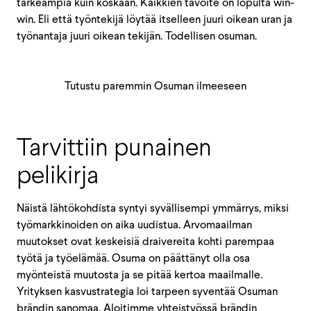
tärkeämpiä kuin koskaan. Kaikkien tavoite on lopulta win-
win. Eli että työntekijä löytää itselleen juuri oikean uran ja
työnantaja juuri oikean tekijän. Todellisen osuman.
Tutustu paremmin Osuman ilmeeseen
Tarvittiin punainen
pelikirja
Näistä lähtökohdista syntyi syvällisempi ymmärrys, miksi
työmarkkinoiden on aika uudistua. Arvomaailman
muutokset ovat keskeisiä draivereita kohti parempaa
työtä ja työelämää. Osuma on päättänyt olla osa
myönteistä muutosta ja se pitää kertoa maailmalle.
Yrityksen kasvustrategia loi tarpeen syventää Osuman
brändin sanomaa. Aloitimme yhteistyössä brändin