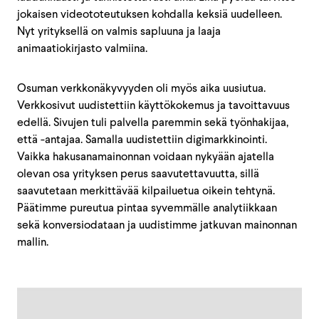
jokaisen videototeutuksen kohdalla keksiä uudelleen.
Nyt yrityksellä on valmis sapluuna ja laaja
animaatiokirjasto valmiina.
Osuman verkkonäkyvyyden oli myös aika uusiutua.
Verkkosivut uudistettiin käyttökokemus ja tavoittavuus
edellä. Sivujen tuli palvella paremmin sekä työnhakijaa,
että -antajaa. Samalla uudistettiin digimarkkinointi.
Vaikka hakusanamainonnan voidaan nykyään ajatella
olevan osa yrityksen perus saavutettavuutta, sillä
saavutetaan merkittävää kilpailuetua oikein tehtynä.
Päätimme pureutua pintaa syvemmälle analytiikkaan
sekä konversiodataan ja uudistimme jatkuvan mainonnan
mallin.