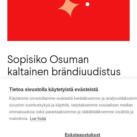
Sopisiko Osuman
kaltainen brändiuudistus
sinun yrityksellesi?
Tietoa sivustolla käytetyistä evästeistä
Usein yrityksen toiminta, osaaminen ja tuotteet ovat
Käytämme sivustollamme evästeitä kerätäksemme ja analysoidaksem
ehtineet edelle sen näkyvää brändiä ja viestintää. Ulkoa
sivuston suorituskykyä ja käyttöä, tarjotaksemme sosiaalisen median
ominaisuuksia sekä parantaaksemme ja räätälöidäksemme sisältöä ja
katsoessa toiminnasta ja sen tasosta voi syntyä väärä
mainoksia.
Lue lisää
kuva. Potentiaalia olisi paljon enempään, mutta se jää
lunastamatta. Toisinaan yrityksessä on käynnissä
strategiamuutos, josta pitäisi pystyä viestimään sekä
Evästeasetukset