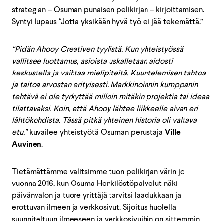
strategian – Osuman punaisen pelikirjan – kirjoittamisen.
Syntyi lupaus “Jotta yksikään hyvä työ ei jää tekemättä.”
“Pidän Ahooy Creativen tyylistä. Kun yhteistyössä
vallitsee luottamus, asioista uskalletaan aidosti
keskustella ja vaihtaa mielipiteitä. Kuuntelemisen tahtoa
ja taitoa arvostan erityisesti. Markkinoinnin kumppanin
tehtävä ei ole tyrkyttää milloin mitäkin projektia tai ideaa
tilattavaksi. Koin, että Ahooy lähtee liikkeelle aivan eri
lähtökohdista. Tässä pitkä yhteinen historia oli valtava
etu.”
kuvailee yhteistyötä Osuman perustaja
Ville
Auvinen
.
Tietämättämme valitsimme tuon pelikirjan värin jo
vuonna 2016, kun Osuma Henkilöstöpalvelut näki
päivänvalon ja tuore yrittäjä tarvitsi laadukkaan ja
erottuvan ilmeen ja verkkosivut. Sijoitus huolella
suunniteltuun ilmeeseen ja verkkosivuihin on sittemmin