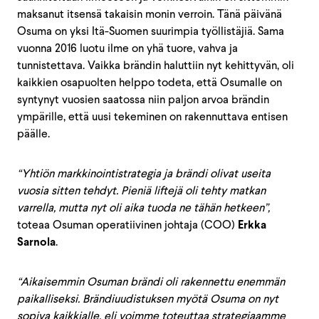
maksanut itsensä takaisin monin verroin. Tänä päivänä
Osuma on yksi Itä-Suomen suurimpia työllistäjiä. Sama
vuonna 2016 luotu ilme on yhä tuore, vahva ja
tunnistettava. Vaikka brändin haluttiin nyt kehittyvän, oli
kaikkien osapuolten helppo todeta, että Osumalle on
syntynyt vuosien saatossa niin paljon arvoa brändin
ympärille, että uusi tekeminen on rakennuttava entisen
päälle.
“Yhtiön markkinointistrategia ja brändi olivat useita
vuosia sitten tehdyt. Pieniä liftejä oli tehty matkan
varrella, mutta nyt oli aika tuoda ne tähän hetkeen”,
toteaa Osuman operatiivinen johtaja (COO)
Erkka
Sarnola
.
“Aikaisemmin Osuman brändi oli rakennettu enemmän
paikalliseksi. Brändiuudistuksen myötä Osuma on nyt
sopiva kaikkialle, eli voimme toteuttaa strategiaamme