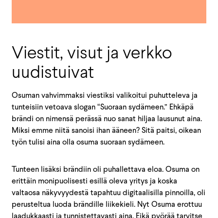
Viestit, visut ja verkko
uudistuivat
Osuman vahvimmaksi viestiksi valikoitui puhutteleva ja
tunteisiin vetoava slogan “Suoraan sydämeen.” Ehkäpä
brändi on nimensä perässä nuo sanat hiljaa lausunut aina.
Miksi emme niitä sanoisi ihan ääneen? Sitä paitsi, oikean
työn tulisi aina olla osuma suoraan sydämeen.
Tunteen lisäksi brändiin oli puhallettava eloa. Osuma on
erittäin monipuolisesti esillä oleva yritys ja koska
valtaosa näkyvyydestä tapahtuu digitaalisilla pinnoilla, oli
perusteltua luoda brändille liikekieli. Nyt Osuma erottuu
laadukkaasti ja tunnistettavasti aina. Eikä pyörää tarvitse