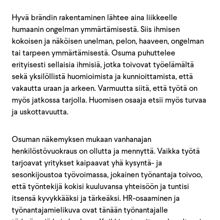
Hyvä brändin rakentaminen lähtee aina liikkeelle
humaanin ongelman ymmärtämisestä. Siis ihmisen
kokoisen ja näköisen unelman, pelon, haaveen, ongelman
tai tarpeen ymmärtämisestä. Osuma puhuttelee
erityisesti sellaisia ihmisiä, jotka toivovat työelämältä
sekä yksilöllistä huomioimista ja kunnioittamista, että
vakautta uraan ja arkeen. Varmuutta siitä, että työtä on
myös jatkossa tarjolla. Huomisen osaaja etsii myös turvaa
ja uskottavuutta.
Osuman näkemyksen mukaan vanhanajan
henkilöstövuokraus on ollutta ja mennyttä. Vaikka työtä
tarjoavat yritykset kaipaavat yhä kysyntä- ja
sesonkijoustoa työvoimassa, jokainen työnantaja toivoo,
että työntekijä kokisi kuuluvansa yhteisöön ja tuntisi
itsensä kyvykkääksi ja tärkeäksi. HR-osaaminen ja
työnantajamielikuva ovat tänään työnantajalle