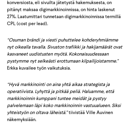
konversiosta, eli sivuilta jätetystä hakemuksesta, on
pitänyt maksaa digimarkkinoinnissa, on hinta laskenut
27%. Laatumittari tunnetaan digimarkkinoinnissa termillä
CPL (cost per lead).
“Osuman brändi ja viesti puhuttelee kohderyhmiämme
nyt oikealla tavalla. Sivuston trafiikki ja hakijamäärät ovat
kasvaneet uudistusten myötä. Kokonaisuudessaan
pystymme nyt selkeästi erottumaan kilpailijoistamme.”
Erkka kuvailee työn vaikutuksia.
“Hyvä markkinointi on aina yhtä aikaa strategista ja
operatiivista. Lyhyttä ja pitkää peliä. Haluamme, että
markkinoinnin kumppani tuntee meidät ja pystyy
palvelemaan läpi koko markkinoinnin vastuualueen. Siksi
yhteistyön on oltava läheistä.”
tiivistää Ville Auvinen
näkemyksiään.