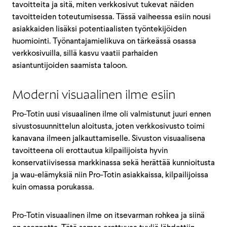
tavoitteita ja sitä, miten verkkosivut tukevat näiden
tavoitteiden toteutumisessa. Tässä vaiheessa esiin nousi
asiakkaiden lisäksi potentiaalisten työntekijöiden
huomiointi. Työnantajamielikuva on tärkeässä osassa
verkkosivuilla, sillä kasvu vaatii parhaiden
asiantuntijoiden saamista taloon.
Moderni visuaalinen ilme esiin
Pro-Totin uusi visuaalinen ilme oli valmistunut juuri ennen
sivustosuunnittelun aloitusta, joten verkkosivusto toimi
kanavana ilmeen jalkauttamiselle. Sivuston visuaalisena
tavoitteena oli erottautua kilpailijoista hyvin
konservatiivisessa markkinassa sekä herättää kunnioitusta
ja wau-elämyksiä niin Pro-Totin asiakkaissa, kilpailijoissa
kuin omassa porukassa.
Pro-Totin visuaalinen ilme on itsevarman rohkea ja siinä