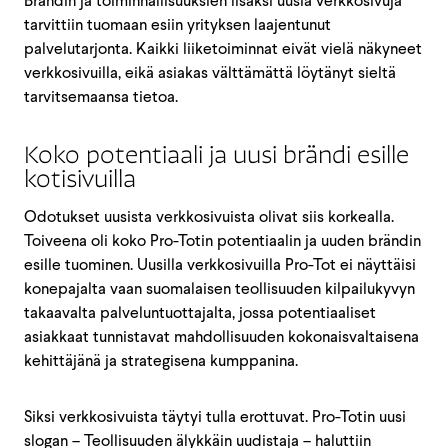
Brändin ja toiminnallisuuksien lisäksi uusia verkkosivuja
tarvittiin tuomaan esiin yrityksen laajentunut
palvelutarjonta. Kaikki liiketoiminnat eivät vielä näkyneet
verkkosivuilla, eikä asiakas välttämättä löytänyt sieltä
tarvitsemaansa tietoa.
Koko potentiaali ja uusi brändi esille
kotisivuilla
Odotukset uusista verkkosivuista olivat siis korkealla.
Toiveena oli koko Pro-Totin potentiaalin ja uuden brändin
esille tuominen. Uusilla verkkosivuilla Pro-Tot ei näyttäisi
konepajalta vaan suomalaisen teollisuuden kilpailukyvyn
takaavalta palveluntuottajalta, jossa potentiaaliset
asiakkaat tunnistavat mahdollisuuden kokonaisvaltaisena
kehittäjänä ja strategisena kumppanina.
Siksi verkkosivuista täytyi tulla erottuvat. Pro-Totin uusi
slogan – Teollisuuden älykkäin uudistaja – haluttiin