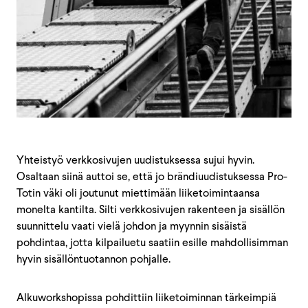
Yhteistyö verkkosivujen uudistuksessa sujui hyvin.
Osaltaan siinä auttoi se, että jo brändiuudistuksessa Pro-
Totin väki oli joutunut miettimään liiketoimintaansa
monelta kantilta. Silti verkkosivujen rakenteen ja sisällön
suunnittelu vaati vielä johdon ja myynnin sisäistä
pohdintaa, jotta kilpailuetu saatiin esille mahdollisimman
hyvin sisällöntuotannon pohjalle.
Alkuworkshopissa pohdittiin liiketoiminnan tärkeimpiä