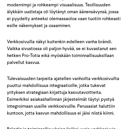
modernimpi ja rohkeampi visuaalisuus. Teollisuuden
älykkäin uudistaja oli löytänyt oman äänensävynsä, jossa
ei pyydelty anteeksi olemassaoloa vaan tuotiin rohkeasti
esille näkemykset ja osaaminen.
Verkkosivuilla näkyi kuitenkin edelleen vanha brändi.
Vaikka sivustossa oli paljon hyvää, se ei kuvastanut sen
hetken Pro-Totia eikä myöskään toiminnallisuuksillaan
palvellut kasvua.
Tulevaisuuden tarpeita ajatellen vanhoilta verkkosivuilta
puuttui mahdollisuus integraatioille, jotka tukevat
yrityksen strategiaan kirjattuja kasvutavoitteita.
Esimerkiksi asiakashallinnan järjestelmät täytyi pystyä
integroimaan uusille verkkosivuille. Perusasiat haluttiin
kuntoon, jotta kasvun mahdollisuus ei jäisi niistä kiinni.