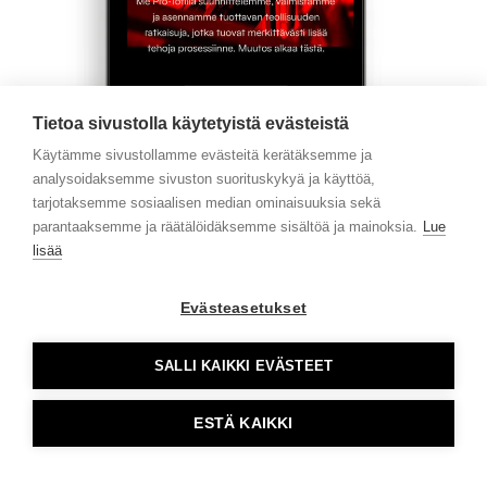
Tietoa sivustolla käytetyistä evästeistä
Käytämme sivustollamme evästeitä kerätäksemme ja
analysoidaksemme sivuston suorituskykyä ja käyttöä,
tarjotaksemme sosiaalisen median ominaisuuksia sekä
parantaaksemme ja räätälöidäksemme sisältöä ja mainoksia.
Lue
lisää
Evästeasetukset
Sisältöjen taittoon ja elementtien asemointiin
suunniteltiin muutama tavanomaisesta poikkeava
moduuli. Niillä saatiin helposti rohkeaa ja näyttävää
SALLI KAIKKI EVÄSTEET
ilmettä sivuille. Lisäksi pientä ilmeen mukaista twistiä
lisättiin joillekin perinteisemmille moduuleille,
ESTÄ KAIKKI
unohtamatta yksinkertaisia ja selkeitä perussisällön
taittomoduuleja.