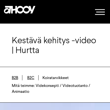
Siirry sisältöön
Kestävä kehitys -video
| Hurtta
B2B
B2C
Koiratarvikkeet
Mitä teimme: Videkonsepti / Videotuotanto /
Animaatio