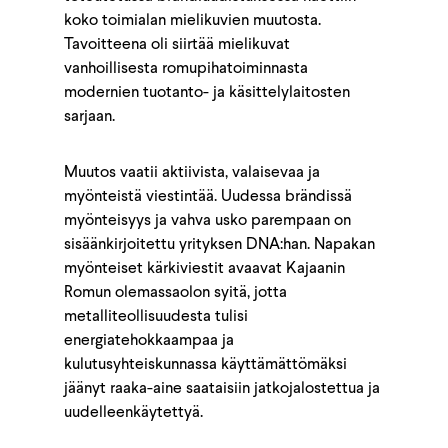
koko toimialan mielikuvien muutosta.
Tavoitteena oli siirtää mielikuvat
vanhoillisesta romupihatoiminnasta
modernien tuotanto- ja käsittelylaitosten
sarjaan.
Muutos vaatii aktiivista, valaisevaa ja
myönteistä viestintää. Uudessa brändissä
myönteisyys ja vahva usko parempaan on
sisäänkirjoitettu yrityksen DNA:han. Napakan
myönteiset kärkiviestit avaavat Kajaanin
Romun olemassaolon syitä, jotta
metalliteollisuudesta tulisi
energiatehokkaampaa ja
kulutusyhteiskunnassa käyttämättömäksi
jäänyt raaka-aine saataisiin jatkojalostettua ja
uudelleenkäytettyä.