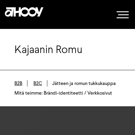
Siirry sisältöön
Kajaanin Romu
B2B
B2C
Jätteen ja romun tukkukauppa
Mitä teimme: Brändi-identiteetti / Verkkosivut