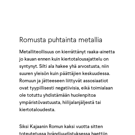
Romusta puhtainta metallia
Metalliteollisuus on kierrättänyt raaka-ainetta
jo kauan ennen kuin kiertotalousajattelu on
syntynyt. Silti ala hakee yhä arvostusta, niin
suuren yleisön kuin päättäjien keskuudessa.
Romuun ja jätteeseen liittyvät assosiaatiot
ovat tyypillisesti negatiivisia, eikä toimialaan
ole totuttu yhdistämään huolenpitoa
ympäristövastuusta, hiilijalanjäljestä tai
kiertotaloudesta.
Siksi Kajaanin Romun kaksi vuotta sitten
toteutetussa brändiuudistuksessa haettiin