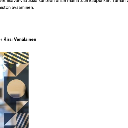
 lisävahvistuksia kahteen ensin mainittuun kaupunkiin. Tämän vu
iston avaaminen.
r Kirsi Venäläinen