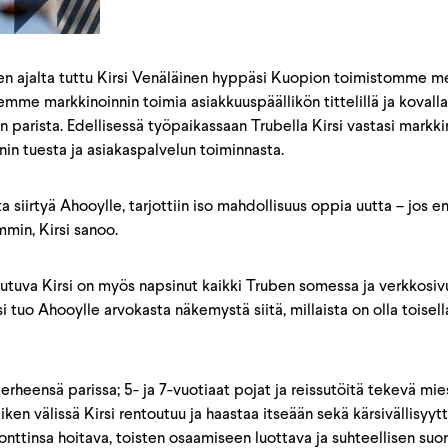
n ajalta tuttu Kirsi Venäläinen hyppäsi Kuopion toimistomme 
idemme markkinoinnin toimia asiakkuuspäällikön tittelillä ja kova
an parista. Edellisessä työpaikassaan Trubella Kirsi vastasi markki
nin tuesta ja asiakaspalvelun toiminnasta.
a siirtyä Ahooylle, tarjottiin iso mahdollisuus oppia uutta – jos en 
min, Kirsi sanoo.
autuva Kirsi on myös napsinut kaikki Truben somessa ja verkkosivu
rsi tuo Ahooylle arvokasta näkemystä siitä, millaista on olla toise
erheensä parissa; 5- ja 7-vuotiaat pojat ja reissutöitä tekevä mies
en välissä Kirsi rentoutuu ja haastaa itseään sekä kärsivällisyyt
onttinsa hoitava, toisten osaamiseen luottava ja suhteellisen suo