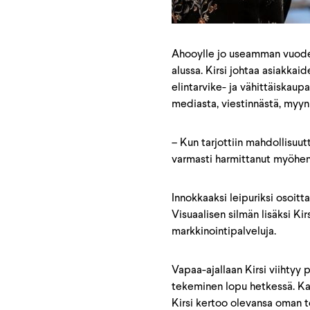
Ahooylle jo useamman vuode
alussa. Kirsi johtaa asiakka
elintarvike- ja vähittäiskaup
mediasta, viestinnästä, myyn
– Kun tarjottiin mahdollisuutt
varmasti harmittanut myöhem
Innokkaaksi leipuriksi osoitt
Visuaalisen silmän lisäksi Ki
markkinointipalveluja.
Vapaa-ajallaan Kirsi viihtyy p
tekeminen lopu hetkessä. Kaik
Kirsi kertoo olevansa oman t