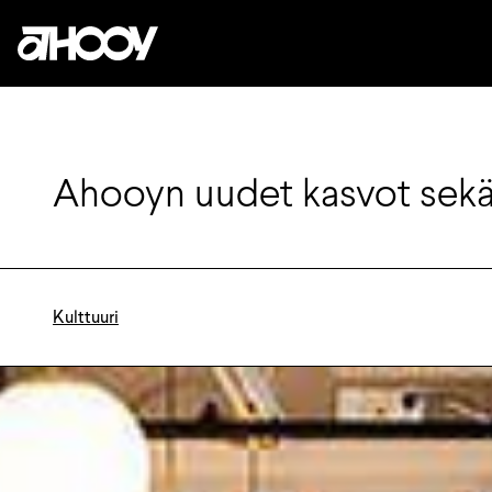
Siirry sisältöön
Ahooyn uudet kasvot sekä 
Kulttuuri