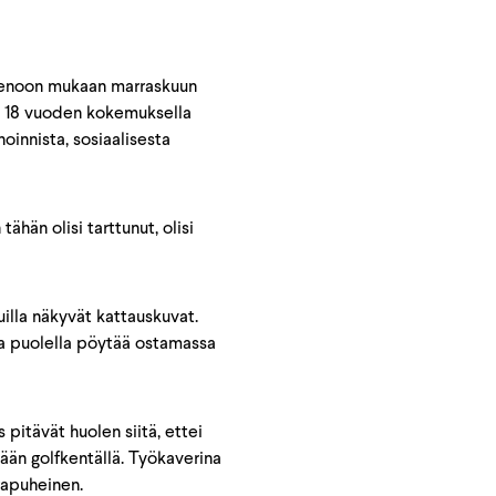
menoon mukaan marraskuun
lla 18 vuoden kokemuksella
noinnista, sosiaalisesta
tähän olisi tarttunut, olisi
illa näkyvät kattauskuvat.
lla puolella pöytää ostamassa
 pitävät huolen siitä, ettei
tään golfkentällä. Työkaverina
rapuheinen.