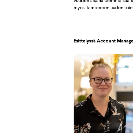
vuoden aikana olemme saaneet
myös Tampereen uuden toim
Esittelyssä Account Manage